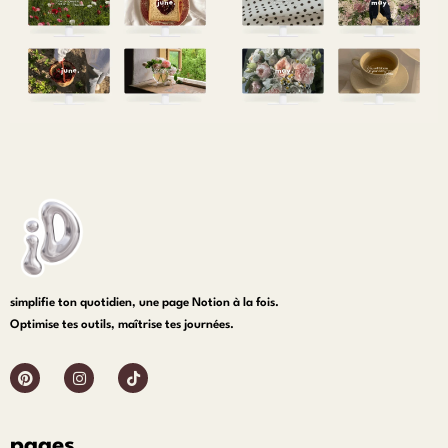
fonds d’écran mensuels juin 2026
fonds d’écran mensuels mai 2026
0,00
€
0,00
€
Ajouter au panier
Ajouter au panier
simplifie ton quotidien, une page Notion à la fois.
Optimise tes outils, maîtrise tes journées.
pages