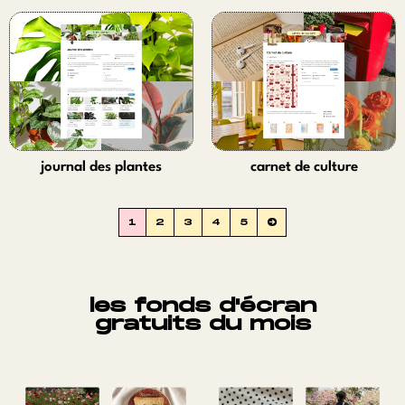
Ajouter au panier
Ajouter au panier
journal des plantes
carnet de culture
20,00
€
4,00
€
Ajouter au panier
Ajouter au panier
1
2
3
4
5
→
les fonds d'écran
gratuits du mois