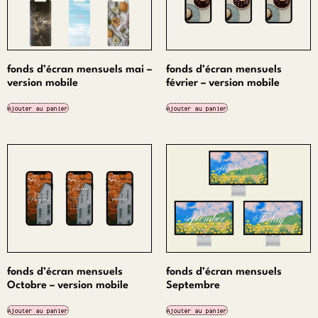
fonds d’écran mensuels mai –
fonds d’écran mensuels
version mobile
février – version mobile
0,00
€
0,00
€
Ajouter au panier
Ajouter au panier
fonds d’écran mensuels
fonds d’écran mensuels
Octobre – version mobile
Septembre
0,00
€
0,00
€
Ajouter au panier
Ajouter au panier